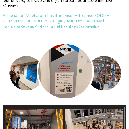
leur univers, et bravo aux organisateurs pour cette initiative
réussie !
Association Maelström
hashtag
#
VisiteEntreprise
SODISE
COMMUNE DE BRIEC
hashtag
#
QualitéDeVieAuTravail
hashtag
#
RéseauProfessionnel
hashtag
#
Convivialité